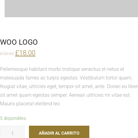
WOO LOGO
£
18.00
£
20.00
Pellentesque habitant morbi tristique senectus et netus et
malesuada fames ac turpis egestas. Vestibulum tortor quam,
feugiat vitae, ultricies eget, tempor sit amet, ante. Donec eu libe
sit amet quam egestas semper. Aenean ultricies mi vitae est.
Mauris placerat eleifend leo.
5 disponibles
Cantidad
AÑADIR AL CARRITO