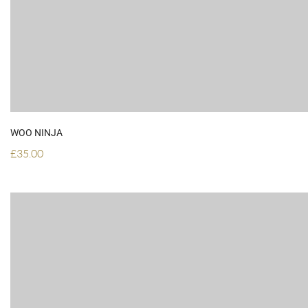
WOO NINJA
£
35.00