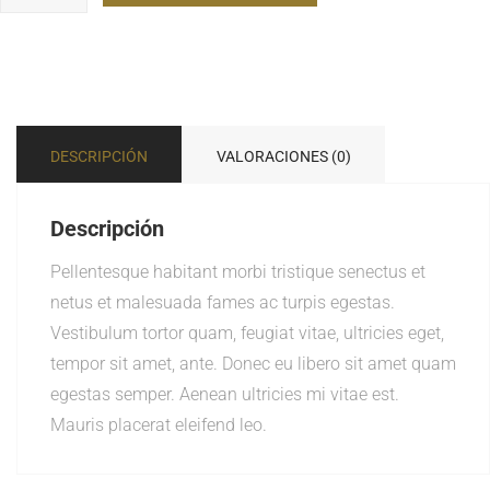
DESCRIPCIÓN
VALORACIONES (0)
Descripción
Pellentesque habitant morbi tristique senectus et
netus et malesuada fames ac turpis egestas.
Vestibulum tortor quam, feugiat vitae, ultricies eget,
tempor sit amet, ante. Donec eu libero sit amet quam
egestas semper. Aenean ultricies mi vitae est.
Mauris placerat eleifend leo.