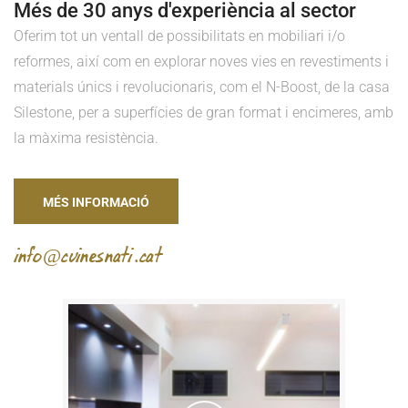
Més de 30 anys d'experiència al sector
Oferim tot un ventall de possibilitats en mobiliari i/o
reformes, així com en explorar noves vies en revestiments i
materials únics i revolucionaris, com el N-Boost, de la casa
Silestone, per a superfícies de gran format i encimeres, amb
la màxima resistència.
MÉS INFORMACIÓ
info@cuinesnati.cat