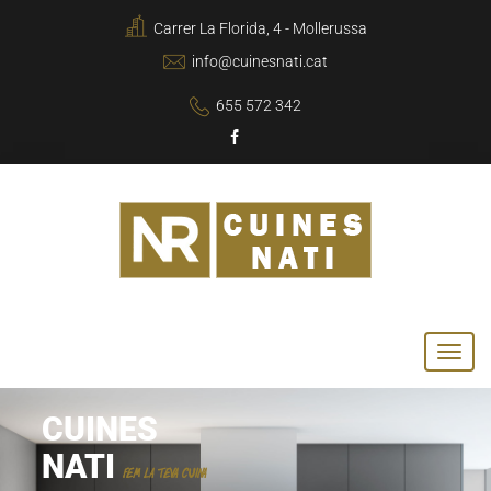
Carrer La Florida, 4 - Mollerussa
info@cuinesnati.cat
655 572 342
CUINES
NATI
FEM LA TEVA CUINA