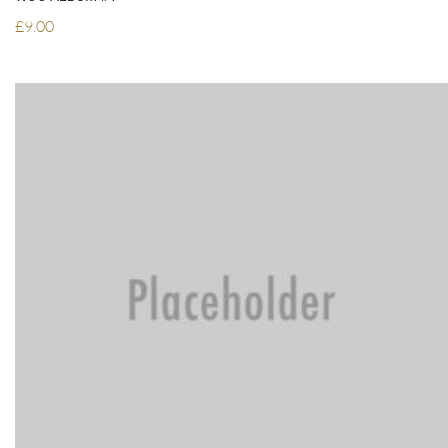
£
9.00
ADD TO CART