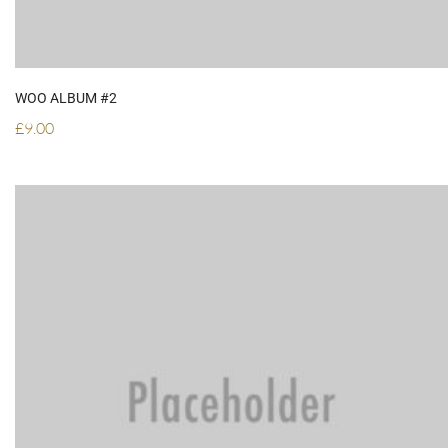
WOO ALBUM #2
£
9.00
ADD TO CART