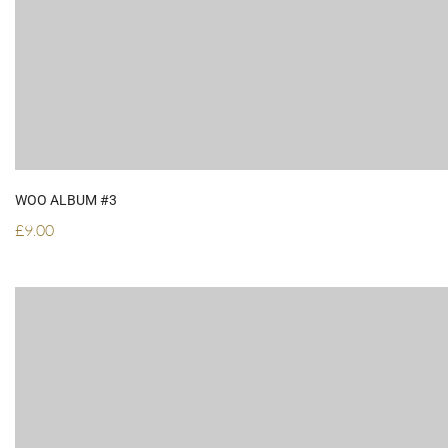
WOO ALBUM #3
£
9.00