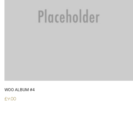
ADD TO CART
WOO ALBUM #4
£
9.00